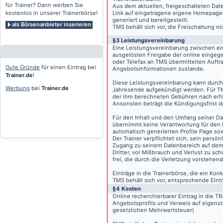
für Trainer? Dann werben Sie
Aus dem aktuellen, freigeschalteten Dat
kostenlos in unserer Trainerbörse!
Link auf eingetragene eigene Homepage, g
generiert und bereitgestellt.
als Börsenanbieter inserieren
TMS behält sich vor, die Freischaltung n
§3 Leistungsvereinbarung
Eine Leistungsvereinbarung zwischen ei
ausgelösten Freigabe der online eingeg
oder Telefax an TMS übermittelten Auftra
Gute Gründe
für einen Eintrag bei
Angebotsinformationen zustande.
Trainer.de
!
Diese Leistungsvereinbarung kann durch 
Werbung
bei
Trainer.de
Jahresende aufgekündigt werden. Für TM
der ihm berechneten Gebühren nach erfo
Ansonsten beträgt die Kündigungsfrist 
Für den Inhalt und den Umfang seiner Dat
übernimmt keine Verantwortung für den I
automatisch generierten Profile Page so
Der Trainer verpflichtet sich, sein pers
Zugang zu seinem Datenbereich auf de
Dritter, vor Mißbrauch und Verlust zu sc
frei, die durch die Verletzung vorstehend
Einträge in die Trainerbörse, die ein K
TMS behält sich vor, entsprechende Eintr
§4 Kosten
Online recherchierbarer Eintrag in die 
Angebotsprofils und Verweis auf eigenst
gesetzlichen Mehrwertsteuer)