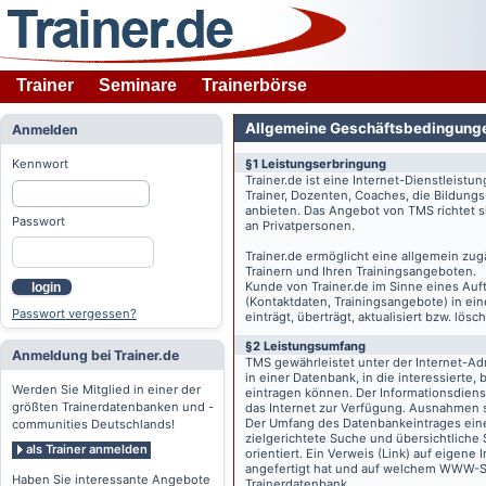
Trainer
Seminare
Trainerbörse
Allgemeine Geschäftsbedingung
Anmelden
Kennwort
§1 Leistungserbringung
Trainer.de
ist eine Internet-Dienstleistu
Trainer, Dozenten, Coaches, die Bildung
anbieten. Das Angebot von TMS richtet s
Passwort
an Privatpersonen.
Trainer.de
ermöglicht eine allgemein zug
Trainern und Ihren Trainingsangeboten.
Kunde von
Trainer.de
im Sinne eines Auftr
login
(Kontaktdaten, Trainingsangebote) in ein
Passwort vergessen?
einträgt, überträgt, aktualisiert bzw. lö
§2 Leistungsumfang
Anmeldung bei Trainer.de
TMS gewährleistet unter der Internet-A
in einer Datenbank, in die interessierte,
Werden Sie Mitglied in einer der
eintragen können. Der Informationsdien
größten Trainerdatenbanken und -
das Internet zur Verfügung. Ausnahmen s
Der Umfang des Datenbankeintrages eines 
communities Deutschlands!
zielgerichtete Suche und übersichtliche
als Trainer anmelden
orientiert. Ein Verweis (Link) auf eigene
angefertigt hat und auf welchem WWW-Serv
Haben Sie interessante Angebote
Trainerdatenbank.