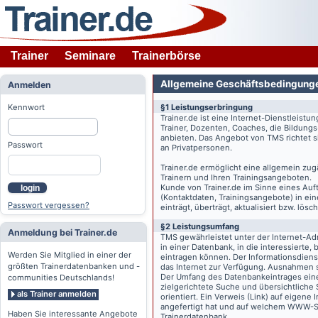
Trainer
Seminare
Trainerbörse
Allgemeine Geschäftsbedingung
Anmelden
Kennwort
§1 Leistungserbringung
Trainer.de
ist eine Internet-Dienstleistu
Trainer, Dozenten, Coaches, die Bildung
anbieten. Das Angebot von TMS richtet s
Passwort
an Privatpersonen.
Trainer.de
ermöglicht eine allgemein zug
Trainern und Ihren Trainingsangeboten.
Kunde von
Trainer.de
im Sinne eines Auftr
login
(Kontaktdaten, Trainingsangebote) in ein
Passwort vergessen?
einträgt, überträgt, aktualisiert bzw. lö
§2 Leistungsumfang
Anmeldung bei Trainer.de
TMS gewährleistet unter der Internet-A
in einer Datenbank, in die interessierte,
Werden Sie Mitglied in einer der
eintragen können. Der Informationsdien
größten Trainerdatenbanken und -
das Internet zur Verfügung. Ausnahmen s
Der Umfang des Datenbankeintrages eines 
communities Deutschlands!
zielgerichtete Suche und übersichtliche
als Trainer anmelden
orientiert. Ein Verweis (Link) auf eigene
angefertigt hat und auf welchem WWW-Serv
Haben Sie interessante Angebote
Trainerdatenbank.