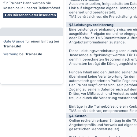
für Trainer? Dann werben Sie
Aus dem aktuellen, freigeschalteten Dat
kostenlos in unserer Trainerbörse!
Link auf eingetragene eigene Homepage, g
generiert und bereitgestellt.
als Börsenanbieter inserieren
TMS behält sich vor, die Freischaltung n
§3 Leistungsvereinbarung
Eine Leistungsvereinbarung zwischen ei
ausgelösten Freigabe der online eingeg
oder Telefax an TMS übermittelten Auftra
Gute Gründe
für einen Eintrag bei
Angebotsinformationen zustande.
Trainer.de
!
Diese Leistungsvereinbarung kann durch 
Werbung
bei
Trainer.de
Jahresende aufgekündigt werden. Für TM
der ihm berechneten Gebühren nach erfo
Ansonsten beträgt die Kündigungsfrist 
Für den Inhalt und den Umfang seiner Dat
übernimmt keine Verantwortung für den I
automatisch generierten Profile Page so
Der Trainer verpflichtet sich, sein pers
Zugang zu seinem Datenbereich auf de
Dritter, vor Mißbrauch und Verlust zu sc
frei, die durch die Verletzung vorstehend
Einträge in die Trainerbörse, die ein K
TMS behält sich vor, entsprechende Eintr
§4 Kosten
Online recherchierbarer Eintrag in die 
Angebotsprofils und Verweis auf eigenst
gesetzlichen Mehrwertsteuer)