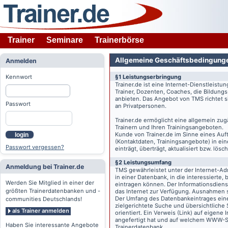
Trainer
Seminare
Trainerbörse
Allgemeine Geschäftsbedingung
Anmelden
Kennwort
§1 Leistungserbringung
Trainer.de
ist eine Internet-Dienstleistu
Trainer, Dozenten, Coaches, die Bildung
anbieten. Das Angebot von TMS richtet s
Passwort
an Privatpersonen.
Trainer.de
ermöglicht eine allgemein zug
Trainern und Ihren Trainingsangeboten.
Kunde von
Trainer.de
im Sinne eines Auftr
login
(Kontaktdaten, Trainingsangebote) in ein
Passwort vergessen?
einträgt, überträgt, aktualisiert bzw. lö
§2 Leistungsumfang
Anmeldung bei Trainer.de
TMS gewährleistet unter der Internet-A
in einer Datenbank, in die interessierte,
Werden Sie Mitglied in einer der
eintragen können. Der Informationsdien
größten Trainerdatenbanken und -
das Internet zur Verfügung. Ausnahmen s
Der Umfang des Datenbankeintrages eines 
communities Deutschlands!
zielgerichtete Suche und übersichtliche
als Trainer anmelden
orientiert. Ein Verweis (Link) auf eigene
angefertigt hat und auf welchem WWW-Serv
Haben Sie interessante Angebote
Trainerdatenbank.