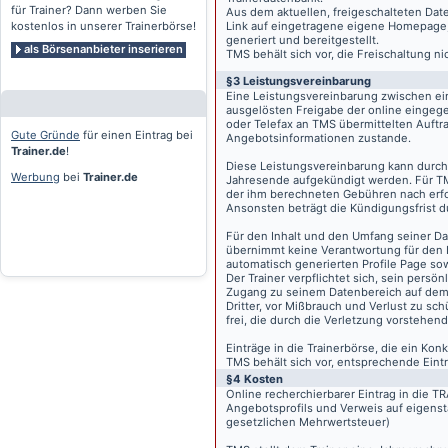
für Trainer? Dann werben Sie
Aus dem aktuellen, freigeschalteten Dat
kostenlos in unserer Trainerbörse!
Link auf eingetragene eigene Homepage, g
generiert und bereitgestellt.
als Börsenanbieter inserieren
TMS behält sich vor, die Freischaltung n
§3 Leistungsvereinbarung
Eine Leistungsvereinbarung zwischen ei
ausgelösten Freigabe der online eingeg
oder Telefax an TMS übermittelten Auftra
Gute Gründe
für einen Eintrag bei
Angebotsinformationen zustande.
Trainer.de
!
Diese Leistungsvereinbarung kann durch 
Werbung
bei
Trainer.de
Jahresende aufgekündigt werden. Für TM
der ihm berechneten Gebühren nach erfo
Ansonsten beträgt die Kündigungsfrist 
Für den Inhalt und den Umfang seiner Dat
übernimmt keine Verantwortung für den I
automatisch generierten Profile Page so
Der Trainer verpflichtet sich, sein pers
Zugang zu seinem Datenbereich auf de
Dritter, vor Mißbrauch und Verlust zu sc
frei, die durch die Verletzung vorstehend
Einträge in die Trainerbörse, die ein K
TMS behält sich vor, entsprechende Eintr
§4 Kosten
Online recherchierbarer Eintrag in die 
Angebotsprofils und Verweis auf eigenst
gesetzlichen Mehrwertsteuer)