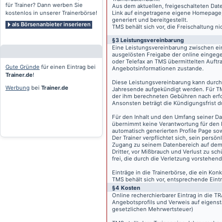
für Trainer? Dann werben Sie
Aus dem aktuellen, freigeschalteten Dat
kostenlos in unserer Trainerbörse!
Link auf eingetragene eigene Homepage, g
generiert und bereitgestellt.
als Börsenanbieter inserieren
TMS behält sich vor, die Freischaltung n
§3 Leistungsvereinbarung
Eine Leistungsvereinbarung zwischen ei
ausgelösten Freigabe der online eingeg
oder Telefax an TMS übermittelten Auftra
Gute Gründe
für einen Eintrag bei
Angebotsinformationen zustande.
Trainer.de
!
Diese Leistungsvereinbarung kann durch 
Werbung
bei
Trainer.de
Jahresende aufgekündigt werden. Für TM
der ihm berechneten Gebühren nach erfo
Ansonsten beträgt die Kündigungsfrist 
Für den Inhalt und den Umfang seiner Dat
übernimmt keine Verantwortung für den I
automatisch generierten Profile Page so
Der Trainer verpflichtet sich, sein pers
Zugang zu seinem Datenbereich auf de
Dritter, vor Mißbrauch und Verlust zu sc
frei, die durch die Verletzung vorstehend
Einträge in die Trainerbörse, die ein K
TMS behält sich vor, entsprechende Eintr
§4 Kosten
Online recherchierbarer Eintrag in die 
Angebotsprofils und Verweis auf eigenst
gesetzlichen Mehrwertsteuer)