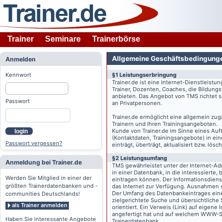
Trainer
Seminare
Trainerbörse
Allgemeine Geschäftsbedingung
Anmelden
Kennwort
§1 Leistungserbringung
Trainer.de
ist eine Internet-Dienstleistu
Trainer, Dozenten, Coaches, die Bildung
anbieten. Das Angebot von TMS richtet s
Passwort
an Privatpersonen.
Trainer.de
ermöglicht eine allgemein zug
Trainern und Ihren Trainingsangeboten.
Kunde von
Trainer.de
im Sinne eines Auftr
login
(Kontaktdaten, Trainingsangebote) in ein
Passwort vergessen?
einträgt, überträgt, aktualisiert bzw. lö
§2 Leistungsumfang
Anmeldung bei Trainer.de
TMS gewährleistet unter der Internet-A
in einer Datenbank, in die interessierte,
Werden Sie Mitglied in einer der
eintragen können. Der Informationsdien
größten Trainerdatenbanken und -
das Internet zur Verfügung. Ausnahmen s
Der Umfang des Datenbankeintrages eines 
communities Deutschlands!
zielgerichtete Suche und übersichtliche
als Trainer anmelden
orientiert. Ein Verweis (Link) auf eigene
angefertigt hat und auf welchem WWW-Serv
Haben Sie interessante Angebote
Trainerdatenbank.