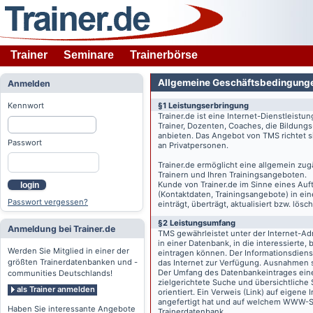
Trainer
Seminare
Trainerbörse
Allgemeine Geschäftsbedingung
Anmelden
Kennwort
§1 Leistungserbringung
Trainer.de
ist eine Internet-Dienstleistu
Trainer, Dozenten, Coaches, die Bildung
anbieten. Das Angebot von TMS richtet s
Passwort
an Privatpersonen.
Trainer.de
ermöglicht eine allgemein zug
Trainern und Ihren Trainingsangeboten.
Kunde von
Trainer.de
im Sinne eines Auftr
login
(Kontaktdaten, Trainingsangebote) in ein
Passwort vergessen?
einträgt, überträgt, aktualisiert bzw. lö
§2 Leistungsumfang
Anmeldung bei Trainer.de
TMS gewährleistet unter der Internet-A
in einer Datenbank, in die interessierte,
Werden Sie Mitglied in einer der
eintragen können. Der Informationsdien
größten Trainerdatenbanken und -
das Internet zur Verfügung. Ausnahmen s
Der Umfang des Datenbankeintrages eines 
communities Deutschlands!
zielgerichtete Suche und übersichtliche
als Trainer anmelden
orientiert. Ein Verweis (Link) auf eigene
angefertigt hat und auf welchem WWW-Serv
Haben Sie interessante Angebote
Trainerdatenbank.