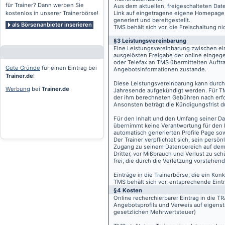
für Trainer? Dann werben Sie
Aus dem aktuellen, freigeschalteten Dat
kostenlos in unserer Trainerbörse!
Link auf eingetragene eigene Homepage, g
generiert und bereitgestellt.
als Börsenanbieter inserieren
TMS behält sich vor, die Freischaltung n
§3 Leistungsvereinbarung
Eine Leistungsvereinbarung zwischen ei
ausgelösten Freigabe der online eingeg
oder Telefax an TMS übermittelten Auftra
Gute Gründe
für einen Eintrag bei
Angebotsinformationen zustande.
Trainer.de
!
Diese Leistungsvereinbarung kann durch 
Werbung
bei
Trainer.de
Jahresende aufgekündigt werden. Für TM
der ihm berechneten Gebühren nach erfo
Ansonsten beträgt die Kündigungsfrist 
Für den Inhalt und den Umfang seiner Dat
übernimmt keine Verantwortung für den I
automatisch generierten Profile Page so
Der Trainer verpflichtet sich, sein pers
Zugang zu seinem Datenbereich auf de
Dritter, vor Mißbrauch und Verlust zu sc
frei, die durch die Verletzung vorstehend
Einträge in die Trainerbörse, die ein K
TMS behält sich vor, entsprechende Eintr
§4 Kosten
Online recherchierbarer Eintrag in die 
Angebotsprofils und Verweis auf eigenst
gesetzlichen Mehrwertsteuer)