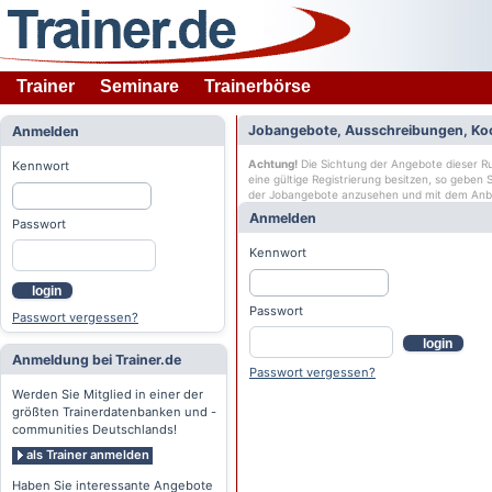
Trainer
Seminare
Trainerbörse
Jobangebote, Ausschreibungen, Ko
Anmelden
Achtung!
Die Sichtung der Angebote dieser Rub
Kennwort
eine gültige Registrierung besitzen, so geben
der Jobangebote anzusehen und mit dem Anb
Anmelden
Passwort
Kennwort
login
Passwort
Passwort vergessen?
login
Anmeldung bei Trainer.de
Passwort vergessen?
Werden Sie Mitglied in einer der
größten Trainerdatenbanken und -
communities Deutschlands!
als Trainer anmelden
Haben Sie interessante Angebote