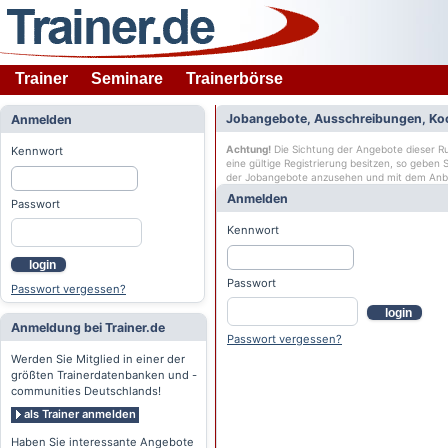
Trainer
Seminare
Trainerbörse
Jobangebote, Ausschreibungen, Ko
Anmelden
Achtung!
Die Sichtung der Angebote dieser Rub
Kennwort
eine gültige Registrierung besitzen, so geben
der Jobangebote anzusehen und mit dem Anb
Anmelden
Passwort
Kennwort
login
Passwort
Passwort vergessen?
login
Anmeldung bei Trainer.de
Passwort vergessen?
Werden Sie Mitglied in einer der
größten Trainerdatenbanken und -
communities Deutschlands!
als Trainer anmelden
Haben Sie interessante Angebote