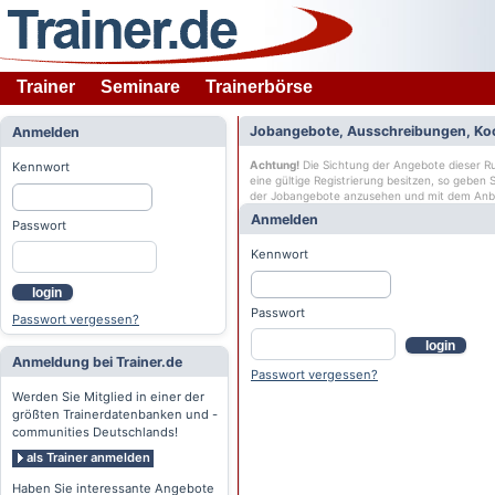
Trainer
Seminare
Trainerbörse
Jobangebote, Ausschreibungen, Ko
Anmelden
Achtung!
Die Sichtung der Angebote dieser Rub
Kennwort
eine gültige Registrierung besitzen, so geben
der Jobangebote anzusehen und mit dem Anb
Anmelden
Passwort
Kennwort
login
Passwort
Passwort vergessen?
login
Anmeldung bei Trainer.de
Passwort vergessen?
Werden Sie Mitglied in einer der
größten Trainerdatenbanken und -
communities Deutschlands!
als Trainer anmelden
Haben Sie interessante Angebote