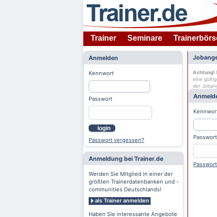
Trainer
Seminare
Trainerbörs
Jobange
Anmelden
Achtung!
D
Kennwort
eine gülti
der Joban
Anmeld
Passwort
Kennwor
login
Passwort
Passwort vergessen?
Anmeldung bei Trainer.de
Passwort
Werden Sie Mitglied in einer der
größten Trainerdatenbanken und -
communities Deutschlands!
als Trainer anmelden
Haben Sie interessante Angebote