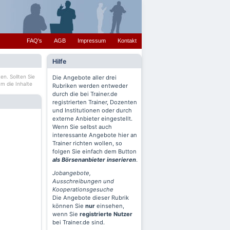
FAQ's
AGB
Impressum
Kontakt
Hilfe
en. Sollten Sie
Die Angebote aller drei
m die Inhalte
Rubriken werden entweder
durch die bei Trainer.de
registrierten Trainer, Dozenten
und Institutionen oder durch
externe Anbieter eingestellt.
Wenn Sie selbst auch
interessante Angebote hier an
Trainer richten wollen, so
folgen Sie einfach dem Button
als Börsenanbieter inserieren
.
Jobangebote,
Ausschreibungen und
Kooperationsgesuche
Die Angebote dieser Rubrik
können Sie
nur
einsehen,
wenn Sie
registrierte Nutzer
bei Trainer.de sind.