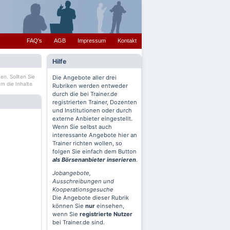
FAQ's
AGB
Impressum
Kontakt
Hilfe
en. Sollten Sie
Die Angebote aller drei
m die Inhalte
Rubriken werden entweder
durch die bei Trainer.de
registrierten Trainer, Dozenten
und Institutionen oder durch
externe Anbieter eingestellt.
Wenn Sie selbst auch
interessante Angebote hier an
Trainer richten wollen, so
folgen Sie einfach dem Button
als Börsenanbieter inserieren
.
Jobangebote,
Ausschreibungen und
Kooperationsgesuche
Die Angebote dieser Rubrik
können Sie
nur
einsehen,
wenn Sie
registrierte Nutzer
bei Trainer.de sind.