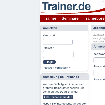
Trainer
Seminare
Trainerbörs
Jobange
Anmelden
Achtung!
D
Kennwort
eine gülti
der Joban
Anmeld
Passwort
Kennwor
login
Passwort
Passwort vergessen?
Anmeldung bei Trainer.de
Passwort
Werden Sie Mitglied in einer der
größten Trainerdatenbanken und -
communities Deutschlands!
als Trainer anmelden
Haben Sie interessante Angebote