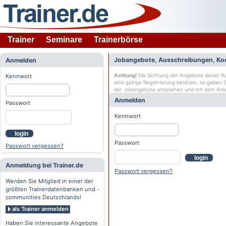
Trainer
Seminare
Trainerbörse
Jobangebote, Ausschreibungen, Ko
Anmelden
Achtung!
Die Sichtung der Angebote dieser Rub
Kennwort
eine gültige Registrierung besitzen, so geben
der Jobangebote anzusehen und mit dem Anb
Anmelden
Passwort
Kennwort
login
Passwort
Passwort vergessen?
login
Anmeldung bei Trainer.de
Passwort vergessen?
Werden Sie Mitglied in einer der
größten Trainerdatenbanken und -
communities Deutschlands!
als Trainer anmelden
Haben Sie interessante Angebote