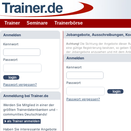
Trainer
Seminare
Trainerbörse
Jobangebote, Ausschreibungen, Ko
Anmelden
Achtung!
Die Sichtung der Angebote dieser Rub
Kennwort
eine gültige Registrierung besitzen, so geben
der Jobangebote anzusehen und mit dem Anb
Anmelden
Passwort
Kennwort
login
Passwort
Passwort vergessen?
login
Anmeldung bei Trainer.de
Passwort vergessen?
Werden Sie Mitglied in einer der
größten Trainerdatenbanken und -
communities Deutschlands!
als Trainer anmelden
Haben Sie interessante Angebote