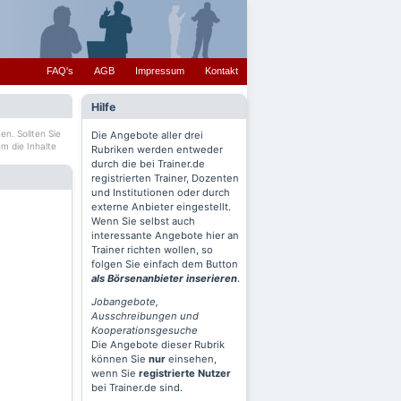
FAQ's
AGB
Impressum
Kontakt
Hilfe
en. Sollten Sie
Die Angebote aller drei
m die Inhalte
Rubriken werden entweder
durch die bei Trainer.de
registrierten Trainer, Dozenten
und Institutionen oder durch
externe Anbieter eingestellt.
Wenn Sie selbst auch
interessante Angebote hier an
Trainer richten wollen, so
folgen Sie einfach dem Button
als Börsenanbieter inserieren
.
Jobangebote,
Ausschreibungen und
Kooperationsgesuche
Die Angebote dieser Rubrik
können Sie
nur
einsehen,
wenn Sie
registrierte Nutzer
bei Trainer.de sind.