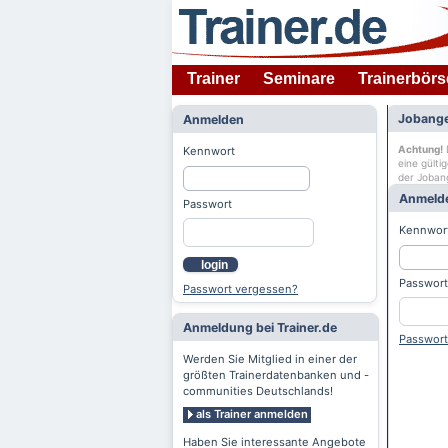
Trainer
Seminare
Trainerbörs
Jobange
Anmelden
Achtung!
D
Kennwort
eine gülti
der Joban
Anmeld
Passwort
Kennwor
login
Passwort
Passwort vergessen?
Anmeldung bei Trainer.de
Passwort
Werden Sie Mitglied in einer der
größten Trainerdatenbanken und -
communities Deutschlands!
als Trainer anmelden
Haben Sie interessante Angebote