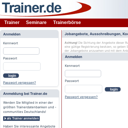
Trainer
Seminare
Trainerbörse
Jobangebote, Ausschreibungen, Ko
Anmelden
Achtung!
Die Sichtung der Angebote dieser Rub
Kennwort
eine gültige Registrierung besitzen, so geben
der Jobangebote anzusehen und mit dem Anb
Anmelden
Passwort
Kennwort
login
Passwort
Passwort vergessen?
login
Anmeldung bei Trainer.de
Passwort vergessen?
Werden Sie Mitglied in einer der
größten Trainerdatenbanken und -
communities Deutschlands!
als Trainer anmelden
Haben Sie interessante Angebote