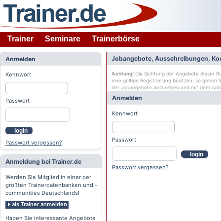
Trainer
Seminare
Trainerbörse
Jobangebote, Ausschreibungen, Ko
Anmelden
Achtung!
Die Sichtung der Angebote dieser Rub
Kennwort
eine gültige Registrierung besitzen, so geben
der Jobangebote anzusehen und mit dem Anb
Anmelden
Passwort
Kennwort
login
Passwort
Passwort vergessen?
login
Anmeldung bei Trainer.de
Passwort vergessen?
Werden Sie Mitglied in einer der
größten Trainerdatenbanken und -
communities Deutschlands!
als Trainer anmelden
Haben Sie interessante Angebote