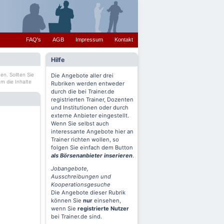
FAQ's
AGB
Impressum
Kontakt
Hilfe
en. Sollten Sie
Die Angebote aller drei
m die Inhalte
Rubriken werden entweder
durch die bei Trainer.de
registrierten Trainer, Dozenten
und Institutionen oder durch
externe Anbieter eingestellt.
Wenn Sie selbst auch
interessante Angebote hier an
Trainer richten wollen, so
folgen Sie einfach dem Button
als Börsenanbieter inserieren
.
Jobangebote,
Ausschreibungen und
Kooperationsgesuche
Die Angebote dieser Rubrik
können Sie
nur
einsehen,
wenn Sie
registrierte Nutzer
bei Trainer.de sind.