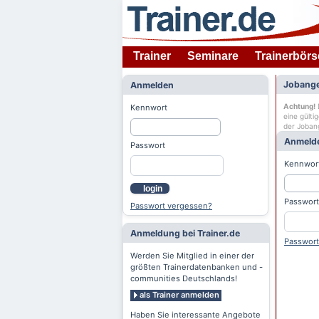
Trainer
Seminare
Trainerbörs
Jobange
Anmelden
Achtung!
D
Kennwort
eine gülti
der Joban
Anmeld
Passwort
Kennwor
login
Passwort
Passwort vergessen?
Anmeldung bei Trainer.de
Passwort
Werden Sie Mitglied in einer der
größten Trainerdatenbanken und -
communities Deutschlands!
als Trainer anmelden
Haben Sie interessante Angebote