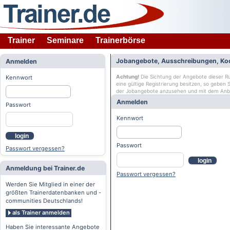
Trainer
Seminare
Trainerbörse
Jobangebote, Ausschreibungen, Ko
Anmelden
Achtung!
Die Sichtung der Angebote dieser Rub
Kennwort
eine gültige Registrierung besitzen, so geben
der Jobangebote anzusehen und mit dem Anb
Anmelden
Passwort
Kennwort
login
Passwort
Passwort vergessen?
login
Anmeldung bei Trainer.de
Passwort vergessen?
Werden Sie Mitglied in einer der
größten Trainerdatenbanken und -
communities Deutschlands!
als Trainer anmelden
Haben Sie interessante Angebote