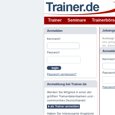
Trainer
Seminare
Trainerbörs
Jobange
Anmelden
Achtung!
D
Kennwort
eine gülti
der Joban
Anmeld
Passwort
Kennwor
login
Passwort
Passwort vergessen?
Anmeldung bei Trainer.de
Passwort
Werden Sie Mitglied in einer der
größten Trainerdatenbanken und -
communities Deutschlands!
als Trainer anmelden
Haben Sie interessante Angebote