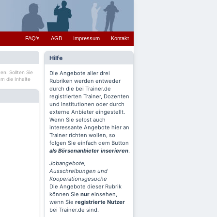
FAQ's
AGB
Impressum
Kontakt
Hilfe
en. Sollten Sie
Die Angebote aller drei
m die Inhalte
Rubriken werden entweder
durch die bei Trainer.de
registrierten Trainer, Dozenten
und Institutionen oder durch
externe Anbieter eingestellt.
Wenn Sie selbst auch
interessante Angebote hier an
Trainer richten wollen, so
folgen Sie einfach dem Button
als Börsenanbieter inserieren
.
Jobangebote,
Ausschreibungen und
Kooperationsgesuche
Die Angebote dieser Rubrik
können Sie
nur
einsehen,
wenn Sie
registrierte Nutzer
bei Trainer.de sind.