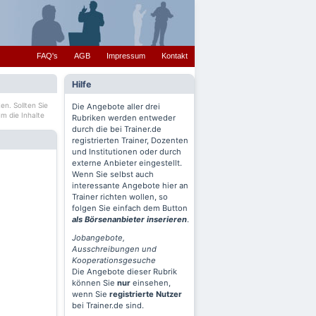
FAQ's
AGB
Impressum
Kontakt
Hilfe
en. Sollten Sie
Die Angebote aller drei
m die Inhalte
Rubriken werden entweder
durch die bei Trainer.de
registrierten Trainer, Dozenten
und Institutionen oder durch
externe Anbieter eingestellt.
Wenn Sie selbst auch
interessante Angebote hier an
Trainer richten wollen, so
folgen Sie einfach dem Button
als Börsenanbieter inserieren
.
Jobangebote,
Ausschreibungen und
Kooperationsgesuche
Die Angebote dieser Rubrik
können Sie
nur
einsehen,
wenn Sie
registrierte Nutzer
bei Trainer.de sind.