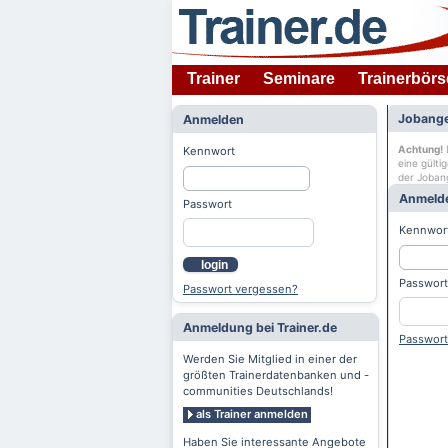
Trainer
Seminare
Trainerbörs
Jobange
Anmelden
Achtung!
D
Kennwort
eine gülti
der Joban
Anmeld
Passwort
Kennwor
login
Passwort
Passwort vergessen?
Anmeldung bei Trainer.de
Passwort
Werden Sie Mitglied in einer der
größten Trainerdatenbanken und -
communities Deutschlands!
als Trainer anmelden
Haben Sie interessante Angebote