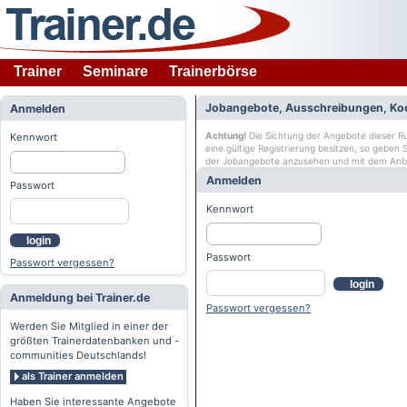
Trainer
Seminare
Trainerbörse
Jobangebote, Ausschreibungen, Ko
Anmelden
Achtung!
Die Sichtung der Angebote dieser Rub
Kennwort
eine gültige Registrierung besitzen, so geben
der Jobangebote anzusehen und mit dem Anb
Anmelden
Passwort
Kennwort
login
Passwort
Passwort vergessen?
login
Anmeldung bei Trainer.de
Passwort vergessen?
Werden Sie Mitglied in einer der
größten Trainerdatenbanken und -
communities Deutschlands!
als Trainer anmelden
Haben Sie interessante Angebote