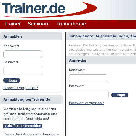
Trainer
Seminare
Trainerbörse
Jobangebote, Ausschreibungen, Ko
Anmelden
Achtung!
Die Sichtung der Angebote dieser Rub
Kennwort
eine gültige Registrierung besitzen, so geben
der Jobangebote anzusehen und mit dem Anb
Anmelden
Passwort
Kennwort
login
Passwort
Passwort vergessen?
login
Anmeldung bei Trainer.de
Passwort vergessen?
Werden Sie Mitglied in einer der
größten Trainerdatenbanken und -
communities Deutschlands!
als Trainer anmelden
Haben Sie interessante Angebote