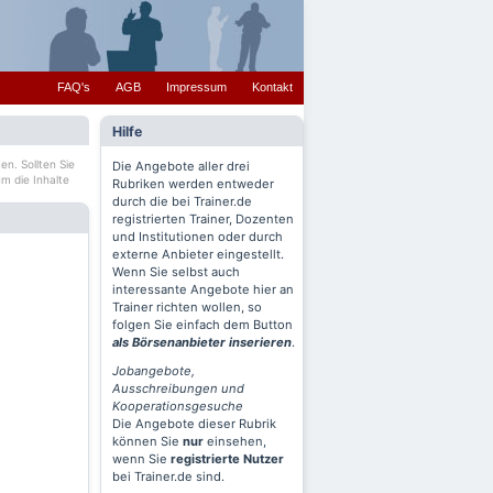
FAQ's
AGB
Impressum
Kontakt
Hilfe
en. Sollten Sie
Die Angebote aller drei
m die Inhalte
Rubriken werden entweder
durch die bei Trainer.de
registrierten Trainer, Dozenten
und Institutionen oder durch
externe Anbieter eingestellt.
Wenn Sie selbst auch
interessante Angebote hier an
Trainer richten wollen, so
folgen Sie einfach dem Button
als Börsenanbieter inserieren
.
Jobangebote,
Ausschreibungen und
Kooperationsgesuche
Die Angebote dieser Rubrik
können Sie
nur
einsehen,
wenn Sie
registrierte Nutzer
bei Trainer.de sind.