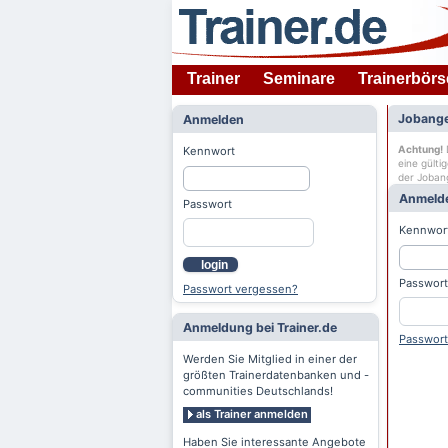
Trainer
Seminare
Trainerbörs
Jobange
Anmelden
Achtung!
D
Kennwort
eine gülti
der Joban
Anmeld
Passwort
Kennwor
login
Passwort
Passwort vergessen?
Anmeldung bei Trainer.de
Passwort
Werden Sie Mitglied in einer der
größten Trainerdatenbanken und -
communities Deutschlands!
als Trainer anmelden
Haben Sie interessante Angebote