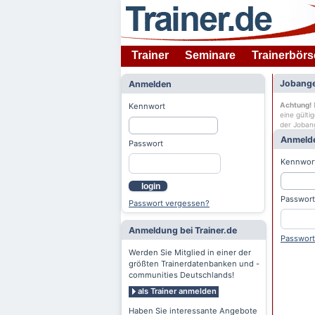
Trainer
Seminare
Trainerbörs
Jobange
Anmelden
Achtung!
D
Kennwort
eine gülti
der Joban
Anmeld
Passwort
Kennwor
login
Passwort
Passwort vergessen?
Anmeldung bei Trainer.de
Passwort
Werden Sie Mitglied in einer der
größten Trainerdatenbanken und -
communities Deutschlands!
als Trainer anmelden
Haben Sie interessante Angebote