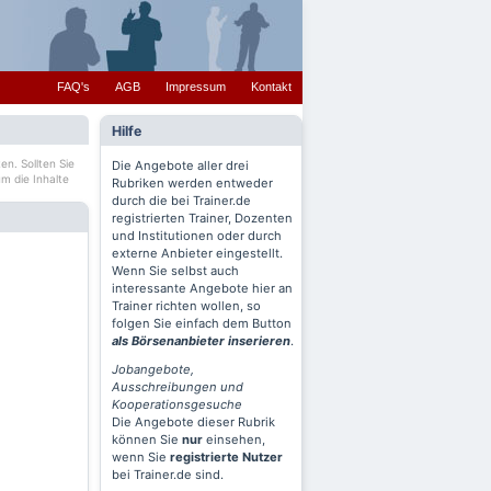
FAQ's
AGB
Impressum
Kontakt
Hilfe
en. Sollten Sie
Die Angebote aller drei
m die Inhalte
Rubriken werden entweder
durch die bei Trainer.de
registrierten Trainer, Dozenten
und Institutionen oder durch
externe Anbieter eingestellt.
Wenn Sie selbst auch
interessante Angebote hier an
Trainer richten wollen, so
folgen Sie einfach dem Button
als Börsenanbieter inserieren
.
Jobangebote,
Ausschreibungen und
Kooperationsgesuche
Die Angebote dieser Rubrik
können Sie
nur
einsehen,
wenn Sie
registrierte Nutzer
bei Trainer.de sind.