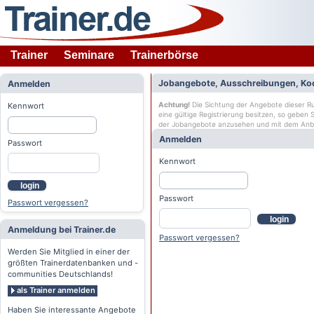
Trainer
Seminare
Trainerbörse
Jobangebote, Ausschreibungen, Ko
Anmelden
Achtung!
Die Sichtung der Angebote dieser Rub
Kennwort
eine gültige Registrierung besitzen, so geben
der Jobangebote anzusehen und mit dem Anb
Anmelden
Passwort
Kennwort
login
Passwort
Passwort vergessen?
login
Anmeldung bei Trainer.de
Passwort vergessen?
Werden Sie Mitglied in einer der
größten Trainerdatenbanken und -
communities Deutschlands!
als Trainer anmelden
Haben Sie interessante Angebote