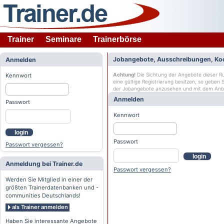
Trainer
Seminare
Trainerbörse
Jobangebote, Ausschreibungen, Ko
Anmelden
Achtung!
Die Sichtung der Angebote dieser Rub
Kennwort
eine gültige Registrierung besitzen, so geben
der Jobangebote anzusehen und mit dem Anb
Anmelden
Passwort
Kennwort
login
Passwort
Passwort vergessen?
login
Anmeldung bei Trainer.de
Passwort vergessen?
Werden Sie Mitglied in einer der
größten Trainerdatenbanken und -
communities Deutschlands!
als Trainer anmelden
Haben Sie interessante Angebote