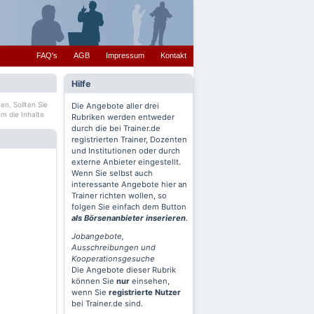
FAQ's
AGB
Impressum
Kontakt
Hilfe
en. Sollten Sie
Die Angebote aller drei
m die Inhalte
Rubriken werden entweder
durch die bei Trainer.de
registrierten Trainer, Dozenten
und Institutionen oder durch
externe Anbieter eingestellt.
Wenn Sie selbst auch
interessante Angebote hier an
Trainer richten wollen, so
folgen Sie einfach dem Button
als Börsenanbieter inserieren
.
Jobangebote,
Ausschreibungen und
Kooperationsgesuche
Die Angebote dieser Rubrik
können Sie
nur
einsehen,
wenn Sie
registrierte Nutzer
bei Trainer.de sind.