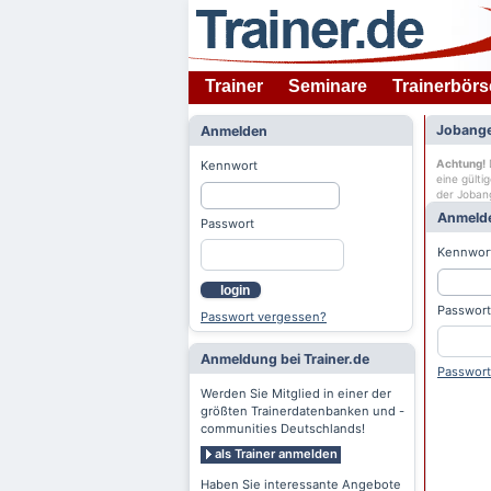
Trainer
Seminare
Trainerbörs
Jobange
Anmelden
Achtung!
D
Kennwort
eine gülti
der Joban
Anmeld
Passwort
Kennwor
login
Passwort
Passwort vergessen?
Anmeldung bei Trainer.de
Passwort
Werden Sie Mitglied in einer der
größten Trainerdatenbanken und -
communities Deutschlands!
als Trainer anmelden
Haben Sie interessante Angebote