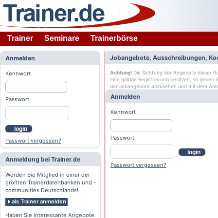
Trainer
Seminare
Trainerbörse
Jobangebote, Ausschreibungen, Ko
Anmelden
Achtung!
Die Sichtung der Angebote dieser Rub
Kennwort
eine gültige Registrierung besitzen, so geben
der Jobangebote anzusehen und mit dem Anb
Anmelden
Passwort
Kennwort
login
Passwort
Passwort vergessen?
login
Anmeldung bei Trainer.de
Passwort vergessen?
Werden Sie Mitglied in einer der
größten Trainerdatenbanken und -
communities Deutschlands!
als Trainer anmelden
Haben Sie interessante Angebote