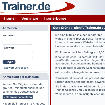
Trainer
Seminare
Trainerbörse
Gute Gründe, sich fü Trainer.de z
Anmelden
Sie sind Mitglied in einer der größte
Kennwort
wurde in einem Test als beste Traine
Monat nutzen unsere Website, wir habe
Unternehmen, die in unserer Trainerbö
Passwort
Für Ihren monatlichen Beitrag von 7,50
Ihr ausführliches Trainerprofil mit Bil
veröffentlichen und online pflegen. Ü
login
Sachgebiet, Postleitzahl und Namen) ist 
Passwort vergessen?
Ihre Seminare in unsere Seminardatenb
exklusiv die Jobangebote und Ausschre
Anmeldung bei Trainer.de
Trainer.de
ist bekannt und präsent! Auc
Nutzer unseres Angebotes ist, bewerbe
Werden Sie Mitglied in einer der
Sie finden uns in allen wichtigen Such
größten Trainerdatenbanken und -
Trainer, Coaches und Dozenten in Topp
communities Deutschlands!
Wir inserieren in den maßgeblichen üb
als Trainer anmelden
Haben Sie interessante Angebote